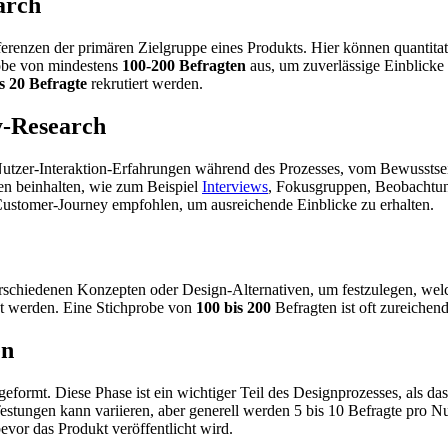
arch
äferenzen der primären Zielgruppe eines Produkts. Hier können quanti
probe von mindestens
100-200 Befragten
aus, um zuverlässige Einblicke 
s 20 Befragte
rekrutiert werden.
y-Research
Nutzer-Interaktion-Erfahrungen während des Prozesses, vom Bewusstsei
en beinhalten, wie zum Beispiel
Interviews
, Fokusgruppen, Beobacht
ustomer-Journey empfohlen, um ausreichende Einblicke zu erhalten.
erschiedenen Konzepten oder Design-Alternativen, um festzulegen, we
t werden. Eine Stichprobe von
100 bis 200
Befragten ist oft zureichen
en
eformt. Diese Phase ist ein wichtiger Teil des Designprozesses, als 
Testungen kann variieren, aber generell werden 5 bis 10 Befragte pro 
vor das Produkt veröffentlicht wird.