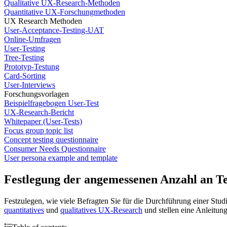
Qualitative UX-Research-Methoden
Quantitative UX-Forschungmethoden
UX Research Methoden
User-Acceptance-Testing-UAT
Online-Umfragen
User-Testing
Tree-Testing
Prototyp-Testung
Card-Sorting
User-Interviews
Forschungsvorlagen
Beispielfragebogen User-Test
UX-Research-Bericht
Whitepaper (User-Tests)
Focus group topic list
Concept testing questionnaire
Consumer Needs Questionnaire
User persona example and template
Festlegung der angemessenen Anzahl an T
Festzulegen, wie viele Befragten Sie für die Durchführung einer Studi
quantitatives
und
qualitatives UX-Research
und stellen eine Anleitung