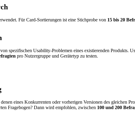
rch
rwendet. Für Card-Sortierungen ist eine Stichprobe von
15 bis 20 Bef
h
g von spezifischen Usability-Problemen eines existierenden Produkts. U
efragten
pro Nutzergruppe und Gerätetyp zu testen.
g
denen eines Konkurrenten oder vorherigen Versionen des gleichen Prod
erten Fragebogen? Dann wird empfohlen, zwischen
100 und 200 Befra