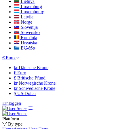
Lietuva
Luxemburg
Luxembourg
Latvija
Norge
Slovenija
Slovensko
România
Hrvatska
Ελλάδα
€
Euro
kr
Dänische Krone
€
Euro
£
Britische Pfund
kr
Norwegische Krone
kr
Schwedische Krone
$
US Dollar
Einloggen
Plattform
By type