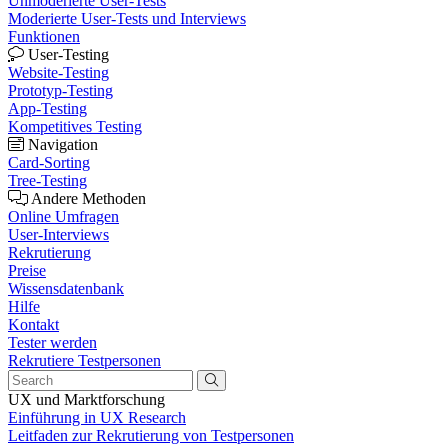
Unmoderierte User-Tests
Moderierte User-Tests und Interviews
Funktionen
User-Testing
Website-Testing
Prototyp-Testing
App-Testing
Kompetitives Testing
Navigation
Card-Sorting
Tree-Testing
Andere Methoden
Online Umfragen
User-Interviews
Rekrutierung
Preise
Wissensdatenbank
Hilfe
Kontakt
Tester werden
Rekrutiere Testpersonen
UX und Marktforschung
Einführung in UX Research
Leitfaden zur Rekrutierung von Testpersonen