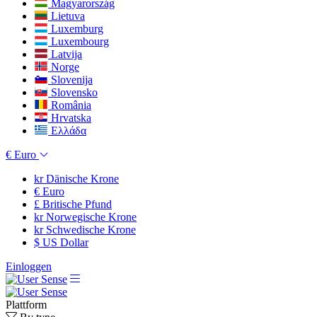
Magyarország
Lietuva
Luxemburg
Luxembourg
Latvija
Norge
Slovenija
Slovensko
România
Hrvatska
Ελλάδα
€
Euro
kr
Dänische Krone
€
Euro
£
Britische Pfund
kr
Norwegische Krone
kr
Schwedische Krone
$
US Dollar
Einloggen
Plattform