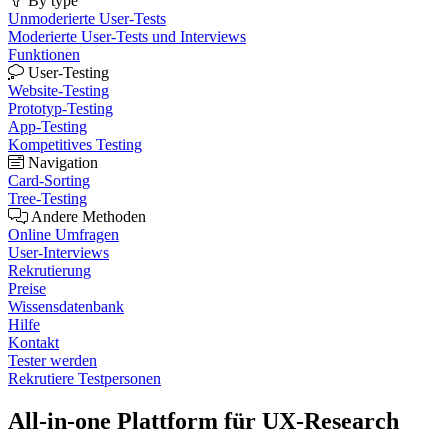
By type
Unmoderierte User-Tests
Moderierte User-Tests und Interviews
Funktionen
User-Testing
Website-Testing
Prototyp-Testing
App-Testing
Kompetitives Testing
Navigation
Card-Sorting
Tree-Testing
Andere Methoden
Online Umfragen
User-Interviews
Rekrutierung
Preise
Wissensdatenbank
Hilfe
Kontakt
Tester werden
Rekrutiere Testpersonen
All-in-one Plattform für
UX-Research