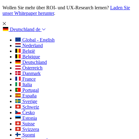
Wollen Sie mehr über ROI- und UX-Research lernen?
Laden Sie
unser Whitepaper herunter
.
Deutschland
de
Global - English
Nederland
België
Belgique
Deutschland
Österreich
Danmark
France
Italia
Portugal
España
Sverige
Schweiz
Česko
Estonia
Suisse
Svizzera
Suomi