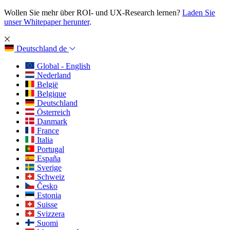
Wollen Sie mehr über ROI- und UX-Research lernen?
Laden Sie
unser Whitepaper herunter
.
Deutschland
de
Global - English
Nederland
België
Belgique
Deutschland
Österreich
Danmark
France
Italia
Portugal
España
Sverige
Schweiz
Česko
Estonia
Suisse
Svizzera
Suomi