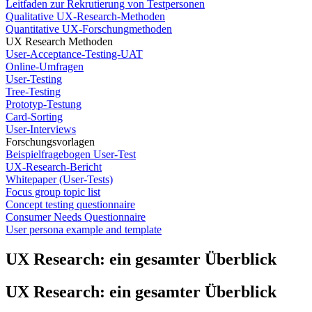
Leitfaden zur Rekrutierung von Testpersonen
Qualitative UX-Research-Methoden
Quantitative UX-Forschungmethoden
UX Research Methoden
User-Acceptance-Testing-UAT
Online-Umfragen
User-Testing
Tree-Testing
Prototyp-Testung
Card-Sorting
User-Interviews
Forschungsvorlagen
Beispielfragebogen User-Test
UX-Research-Bericht
Whitepaper (User-Tests)
Focus group topic list
Concept testing questionnaire
Consumer Needs Questionnaire
User persona example and template
UX Research: ein gesamter Überblick
UX Research: ein gesamter Überblick