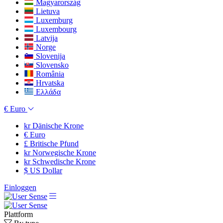
Magyarország
Lietuva
Luxemburg
Luxembourg
Latvija
Norge
Slovenija
Slovensko
România
Hrvatska
Ελλάδα
€
Euro
kr
Dänische Krone
€
Euro
£
Britische Pfund
kr
Norwegische Krone
kr
Schwedische Krone
$
US Dollar
Einloggen
Plattform