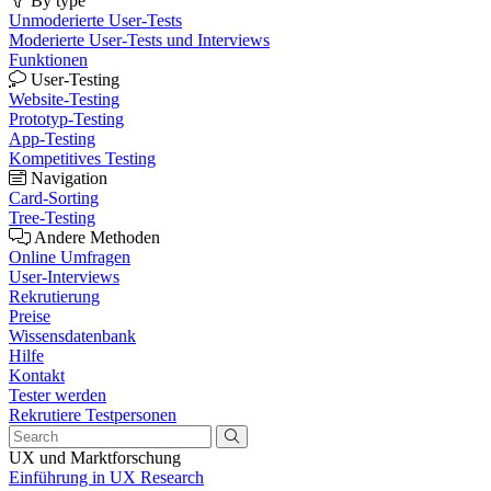
By type
Unmoderierte User-Tests
Moderierte User-Tests und Interviews
Funktionen
User-Testing
Website-Testing
Prototyp-Testing
App-Testing
Kompetitives Testing
Navigation
Card-Sorting
Tree-Testing
Andere Methoden
Online Umfragen
User-Interviews
Rekrutierung
Preise
Wissensdatenbank
Hilfe
Kontakt
Tester werden
Rekrutiere Testpersonen
UX und Marktforschung
Einführung in UX Research