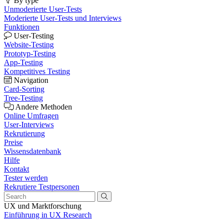
By type
Unmoderierte User-Tests
Moderierte User-Tests und Interviews
Funktionen
User-Testing
Website-Testing
Prototyp-Testing
App-Testing
Kompetitives Testing
Navigation
Card-Sorting
Tree-Testing
Andere Methoden
Online Umfragen
User-Interviews
Rekrutierung
Preise
Wissensdatenbank
Hilfe
Kontakt
Tester werden
Rekrutiere Testpersonen
UX und Marktforschung
Einführung in UX Research