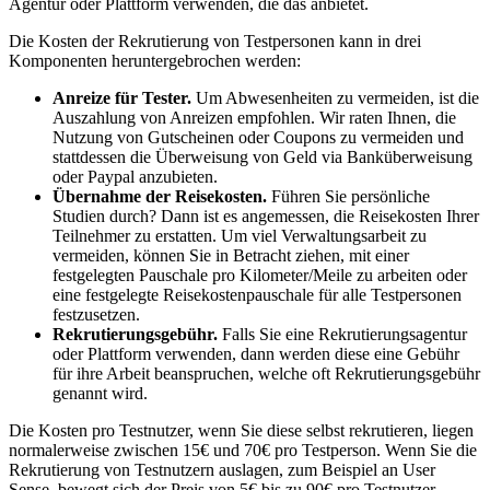
Agentur oder Plattform verwenden, die das anbietet.
Die Kosten der Rekrutierung von Testpersonen kann in drei
Komponenten heruntergebrochen werden:
Anreize für Tester.
Um Abwesenheiten zu vermeiden, ist die
Auszahlung von Anreizen empfohlen. Wir raten Ihnen, die
Nutzung von Gutscheinen oder Coupons zu vermeiden und
stattdessen die Überweisung von Geld via Banküberweisung
oder Paypal anzubieten.
Übernahme der Reisekosten.
Führen Sie persönliche
Studien durch? Dann ist es angemessen, die Reisekosten Ihrer
Teilnehmer zu erstatten. Um viel Verwaltungsarbeit zu
vermeiden, können Sie in Betracht ziehen, mit einer
festgelegten Pauschale pro Kilometer/Meile zu arbeiten oder
eine festgelegte Reisekostenpauschale für alle Testpersonen
festzusetzen.
Rekrutierungsgebühr.
Falls Sie eine Rekrutierungsagentur
oder Plattform verwenden, dann werden diese eine Gebühr
für ihre Arbeit beanspruchen, welche oft Rekrutierungsgebühr
genannt wird.
Die Kosten pro Testnutzer, wenn Sie diese selbst rekrutieren, liegen
normalerweise zwischen 15€ und 70€ pro Testperson. Wenn Sie die
Rekrutierung von Testnutzern auslagen, zum Beispiel an User
Sense, bewegt sich der Preis von 5€ bis zu 90€ pro Testnutzer.