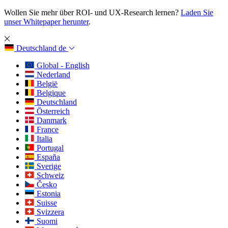
Wollen Sie mehr über ROI- und UX-Research lernen?
Laden Sie
unser Whitepaper herunter
.
Deutschland
de
Global - English
Nederland
België
Belgique
Deutschland
Österreich
Danmark
France
Italia
Portugal
España
Sverige
Schweiz
Česko
Estonia
Suisse
Svizzera
Suomi