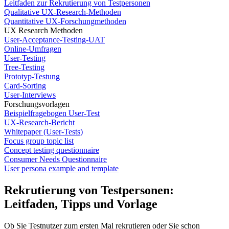
Leitfaden zur Rekrutierung von Testpersonen
Qualitative UX-Research-Methoden
Quantitative UX-Forschungmethoden
UX Research Methoden
User-Acceptance-Testing-UAT
Online-Umfragen
User-Testing
Tree-Testing
Prototyp-Testung
Card-Sorting
User-Interviews
Forschungsvorlagen
Beispielfragebogen User-Test
UX-Research-Bericht
Whitepaper (User-Tests)
Focus group topic list
Concept testing questionnaire
Consumer Needs Questionnaire
User persona example and template
Rekrutierung von Testpersonen:
Leitfaden, Tipps und Vorlage
Ob Sie Testnutzer zum ersten Mal rekrutieren oder Sie schon