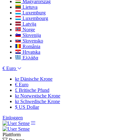
Magyarország
Lietuva
Luxemburg
Luxembourg
Latvija
Norge
Slovenija
Slovensko
România
Hrvatska
Ελλάδα
€
Euro
kr
Dänische Krone
€
Euro
£
Britische Pfund
kr
Norwegische Krone
kr
Schwedische Krone
$
US Dollar
Einloggen
Plattform